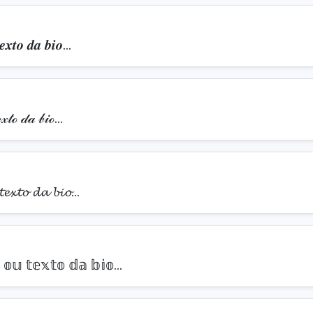
𝒆𝒙𝒕𝒐 𝒅𝒂 𝒃𝒊𝒐…
𝓍𝓉ℴ 𝒹𝒶 𝒷𝒾ℴ…
𝓽𝓮𝔁𝓽𝓸 𝓭𝓪 𝓫𝓲𝓸…
 𝕠𝕦 𝕥𝕖𝕩𝕥𝕠 𝕕𝕒 𝕓𝕚𝕠…