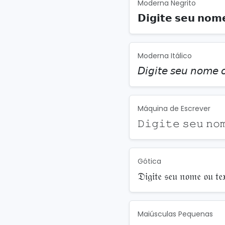
Moderna Negrito
𝗗𝗶𝗴𝗶𝘁𝗲 𝘀𝗲𝘂 𝗻𝗼𝗺
Moderna Itálico
𝘋𝘪𝘨𝘪𝘵𝘦 𝘴𝘦𝘶 𝘯𝘰𝘮𝘦 
Máquina de Escrever
𝙳𝚒𝚐𝚒𝚝𝚎 𝚜𝚎𝚞 𝚗𝚘
Gótica
𝔇𝔦𝔤𝔦𝔱𝔢 𝔰𝔢𝔲 𝔫𝔬𝔪𝔢 𝔬𝔲 𝔱𝔢
Maiúsculas Pequenas