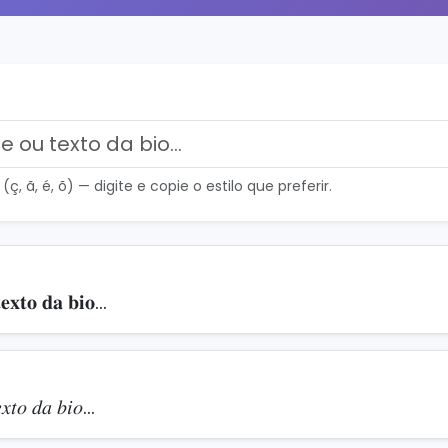
, ã, é, õ) — digite e copie o estilo que preferir.
𝐞𝐱𝐭𝐨 𝐝𝐚 𝐛𝐢𝐨…
𝑒𝑥𝑡𝑜 𝑑𝑎 𝑏𝑖𝑜…