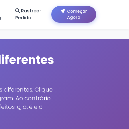
Rastrear
Começar
g
Pedido
Agora
diferentes
s diferentes. Clique
gram. Ao contrário
os: ç, ã, é e õ