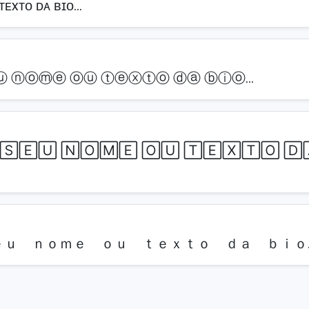
ᴛᴇxᴛᴏ ᴅᴀ ʙɪᴏ…
 ⓝⓞⓜⓔ ⓞⓤ ⓣⓔⓧⓣⓞ ⓓⓐ ⓑⓘⓞ…
🅂🄴🅄 🄽🄾🄼🄴 🄾🅄 🅃🄴🅇🅃🄾 🄳
ｅｕ ｎｏｍｅ ｏｕ ｔｅｘｔｏ ｄａ ｂｉｏ