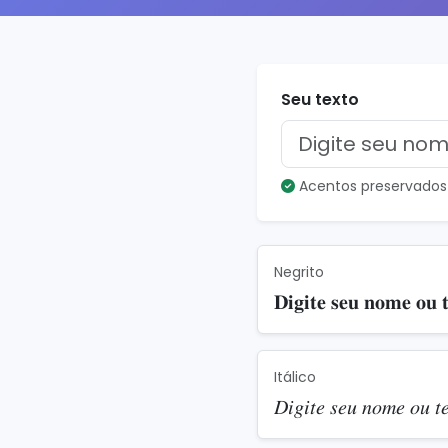
Seu texto
Acentos preservados (ç
Negrito
𝐃𝐢𝐠𝐢𝐭𝐞 𝐬𝐞𝐮 𝐧𝐨𝐦𝐞 𝐨𝐮 
Itálico
𝐷𝑖𝑔𝑖𝑡𝑒 𝑠𝑒𝑢 𝑛𝑜𝑚𝑒 𝑜𝑢 𝑡