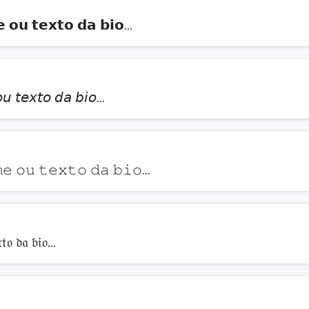
 𝗼𝘂 𝘁𝗲𝘅𝘁𝗼 𝗱𝗮 𝗯𝗶𝗼…
𝘶 𝘵𝘦𝘹𝘵𝘰 𝘥𝘢 𝘣𝘪𝘰…
𝚎 𝚘𝚞 𝚝𝚎𝚡𝚝𝚘 𝚍𝚊 𝚋𝚒𝚘…
𝔱𝔬 𝔡𝔞 𝔟𝔦𝔬…