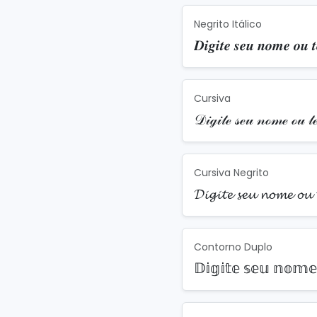
Negrito Itálico
𝑫𝒊𝒈𝒊𝒕𝒆 𝒔𝒆𝒖 𝒏𝒐𝒎𝒆 𝒐𝒖 𝒕
Cursiva
𝒟𝒾ℊ𝒾𝓉ℯ 𝓈ℯ𝓊 𝓃ℴ𝓂ℯ ℴ𝓊 𝓉ℯ
Cursiva Negrito
𝓓𝓲𝓰𝓲𝓽𝓮 𝓼𝓮𝓾 𝓷𝓸𝓶𝓮 𝓸𝓾 
Contorno Duplo
𝔻𝕚𝕘𝕚𝕥𝕖 𝕤𝕖𝕦 𝕟𝕠𝕞𝕖