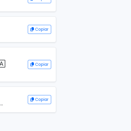
Copiar
🄰
Copiar
Copiar
…