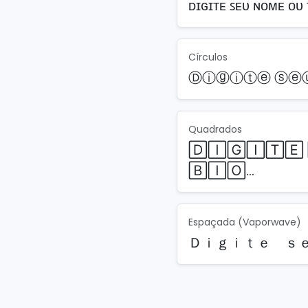
ᴅɪɢɪᴛᴇ ꜱᴇᴜ ɴᴏᴍᴇ ᴏᴜ 
Círculos
Ⓓⓘⓖⓘⓣⓔ ⓢⓔⓤ
Quadrados
🄳🄸🄶🄸🅃🄴 
🄱🄸🄾…
Espaçada (Vaporwave)
Ｄｉｇｉｔｅ ｓ