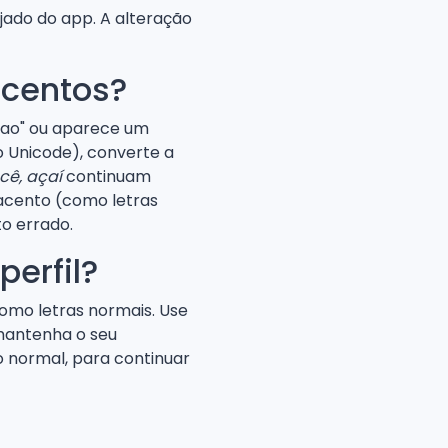
ado do app. A alteração
acentos?
"nao" ou aparece um
o Unicode), converte a
cê, açaí
continuam
 acento (como letras
to errado.
perfil?
omo letras normais. Use
antenha o seu
o normal, para continuar