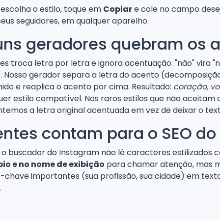
, escolha o estilo, toque em
Copiar
e cole no campo desej
eus seguidores, em qualquer aparelho.
uns geradores quebram os 
s troca letra por letra e ignora acentuação: "não" vira 
". Nosso gerador separa a letra do acento (decomposiçã
lhido e reaplica o acento por cima. Resultado:
coração, vo
uer estilo compatível. Nos raros estilos que não aceitam
ntemos a letra original acentuada em vez de deixar o tex
rentes contam para o SEO do 
o buscador do Instagram não lê caracteres estilizados c
bio e no nome de exibição
para chamar atenção, mas m
-chave importantes (sua profissão, sua cidade) em text
.