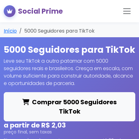
Social Prime
Início
5000 Seguidores para TikTok
5000 Seguidores para TikTok
Leve seu TikTok a outro patamar com 5000
seguidores reais e brasileiros. Cresça em escala, com
volume suficiente para construir autoridade, alcance
e oportunidades de parceria.
Comprar 5000 Seguidores
TikTok
a partir de R$ 2,03
preço final, sem taxas